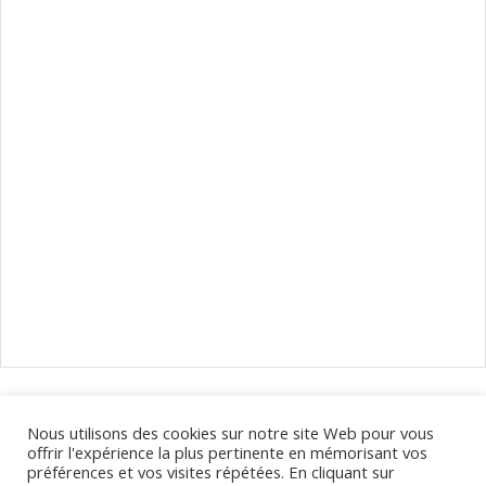
Naviguer
dans
les
Calendrier des déplacements de votre opticien à Clermont-
Nous utilisons des cookies sur notre site Web pour vous
évènements
Ferrand et dans le Puy-de-Dôme.
offrir l'expérience la plus pertinente en mémorisant vos
préférences et vos visites répétées. En cliquant sur