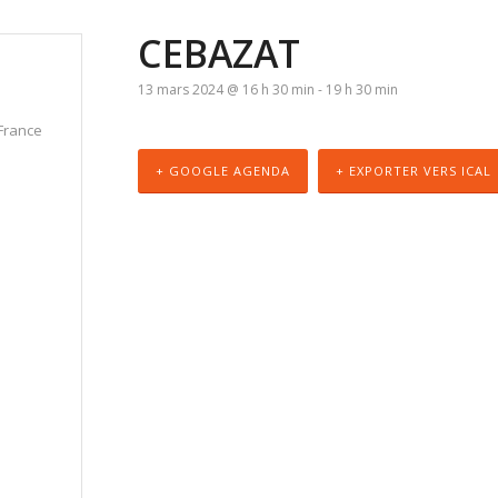
CEBAZAT
13 mars 2024 @ 16 h 30 min
-
19 h 30 min
France
+ GOOGLE AGENDA
+ EXPORTER VERS ICAL