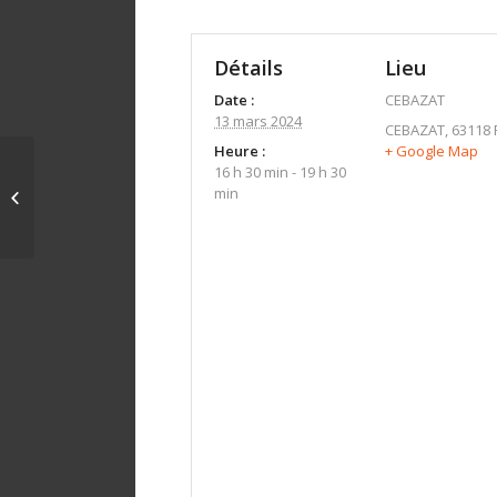
Détails
Lieu
Date :
CEBAZAT
13 mars 2024
CEBAZAT
,
63118
Heure :
+ Google Map
16 h 30 min - 19 h 30
min
LEZOUX