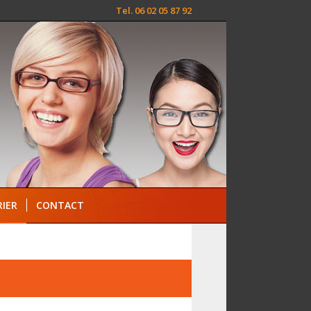
Tel. 06 02 05 87 92
IER
CONTACT