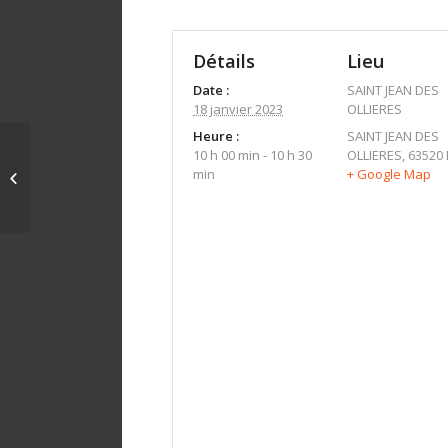
Détails
Lieu
Date :
SAINT JEAN DES
18 janvier 2023
OLLIERES
Heure :
SAINT JEAN DES
10 h 00 min - 10 h 30
OLLIERES
,
63520
min
+ Google Map
CLERMONT FD