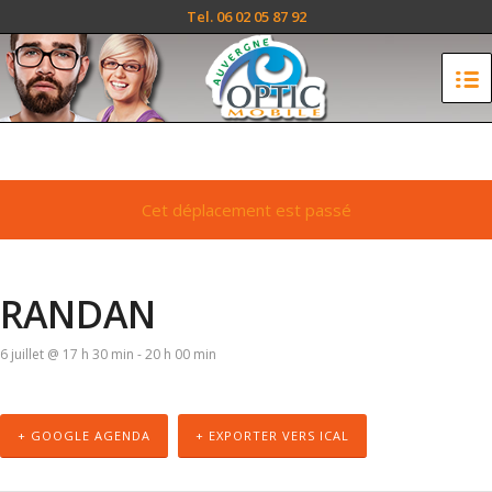
Tel. 06 02 05 87 92
Cet déplacement est passé
RANDAN
6 juillet @ 17 h 30 min
-
20 h 00 min
+ GOOGLE AGENDA
+ EXPORTER VERS ICAL