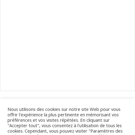
Naviguer
dans
les
Calendrier des déplacements de votre opticien à Clermont-
Nous utilisons des cookies sur notre site Web pour vous
évènements
Ferrand et dans le Puy-de-Dôme.
offrir l'expérience la plus pertinente en mémorisant vos
préférences et vos visites répétées. En cliquant sur
"Accepter tout", vous consentez à l'utilisation de tous les
cookies. Cependant, vous pouvez visiter "Paramètres des