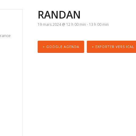
RANDAN
19 mars 2024 @ 12 h 00 min
-
13 h 00 min
France
+ GOOGLE AGENDA
+ EXPORTER VERS ICAL