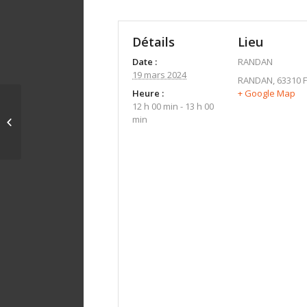
Détails
Lieu
Date :
RANDAN
19 mars 2024
RANDAN
,
63310
Heure :
+ Google Map
12 h 00 min - 13 h 00
min
PONT DU CHATEAU