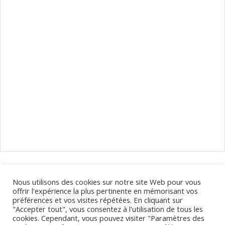
Naviguer
dans
les
Calendrier des déplacements de votre opticien à Clermont-
Nous utilisons des cookies sur notre site Web pour vous
évènements
Ferrand et dans le Puy-de-Dôme.
offrir l'expérience la plus pertinente en mémorisant vos
préférences et vos visites répétées. En cliquant sur
"Accepter tout", vous consentez à l'utilisation de tous les
cookies. Cependant, vous pouvez visiter "Paramètres des