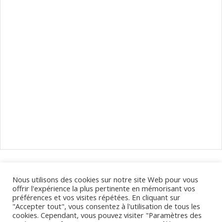
Naviguer
dans
les
Calendrier des déplacements de votre opticien à Clermont-
Nous utilisons des cookies sur notre site Web pour vous
évènements
Ferrand et dans le Puy-de-Dôme.
offrir l'expérience la plus pertinente en mémorisant vos
préférences et vos visites répétées. En cliquant sur
"Accepter tout", vous consentez à l'utilisation de tous les
cookies. Cependant, vous pouvez visiter "Paramètres des