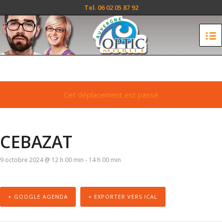
Tel. 06 02 05 87 92
Cet déplacement est passé
CEBAZAT
9 octobre 2024 @ 12 h 00 min
-
14 h 00 min
+ GOOGLE AGENDA
+ EXPORTER VERS ICAL