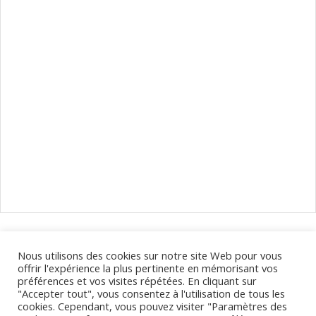
Naviguer
dans
les
Calendrier des déplacements de votre opticien à Clermont-
Nous utilisons des cookies sur notre site Web pour vous
évènements
Ferrand et dans le Puy-de-Dôme.
offrir l'expérience la plus pertinente en mémorisant vos
préférences et vos visites répétées. En cliquant sur
"Accepter tout", vous consentez à l'utilisation de tous les
cookies. Cependant, vous pouvez visiter "Paramètres des