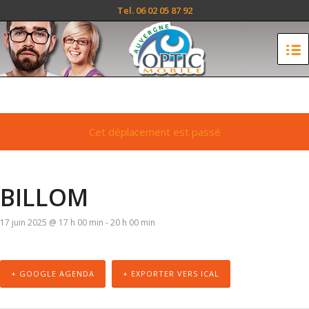
Tel. 06 02 05 87 92
Cet déplacement est passé
BILLOM
17 juin 2025 @ 17 h 00 min
-
20 h 00 min
+ GOOGLE AGENDA
+ EXPORTER VERS ICAL